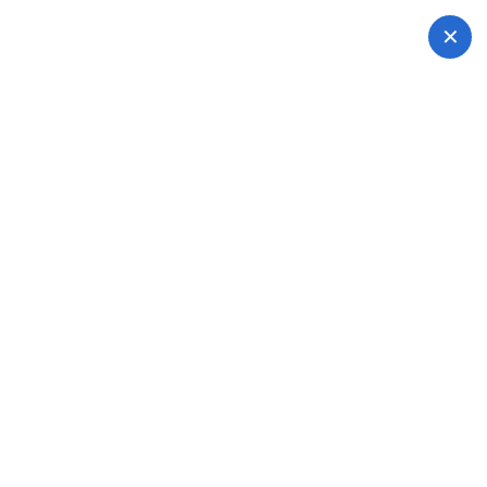
登录平台
✕
标签云列表
按标签聚合浏览相关文章
电竞战队队长转会，身价腰斩对比，差距达千万